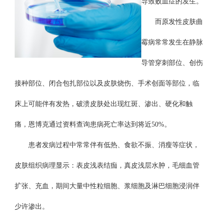
导致败血症的发生。
而原发性皮肤曲
霉病常常发生在静脉
导管穿刺部位、创伤
接种部位、闭合包扎部位以及皮肤烧伤、手术创面等部位，临
床上可能伴有发热，破溃皮肤处出现红斑、渗出、硬化和触
痛，恩博克通过资料查询患病死亡率达到将近50%。
患者发病过程中常常伴有低热、食欲不振、消瘦等症状，
皮肤组织病理显示：表皮浅表结痂，真皮浅层水肿，毛细血管
扩张、充血，期间大量中性粒细胞、浆细胞及淋巴细胞浸润伴
少许渗出。